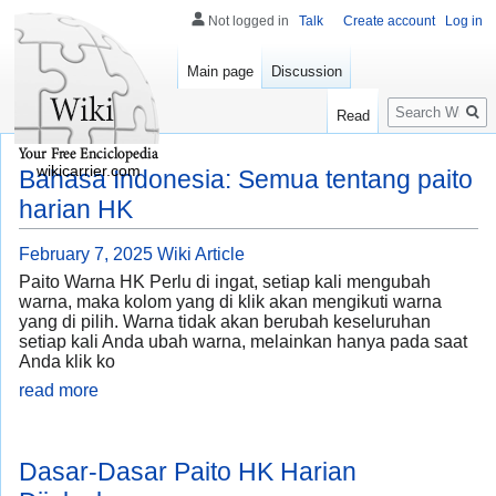
Not logged in
Talk
Create account
Log in
Main page
Discussion
Search
Read
wikicarrier.com
Bahasa Indonesia: Semua tentang paito
harian HK
February 7, 2025
Wiki Article
Paito Warna HK Perlu di ingat, setiap kali mengubah
warna, maka kolom yang di klik akan mengikuti warna
yang di pilih. Warna tidak akan berubah keseluruhan
setiap kali Anda ubah warna, melainkan hanya pada saat
Anda klik ko
read more
Dasar-Dasar Paito HK Harian